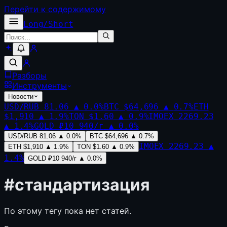
Перейти к содержимому
Long
/
Short
Разборы
Инструменты
Новости
USD/RUB
81.06
▲
0.0
%
BTC
$64,696
▲
0.7
%
ETH
$1,910
▲
1.9
%
TON
$1.60
▲
0.9
%
IMOEX
2269.23
▲
1.4
%
GOLD
₽10 940/г
▲
0.0
%
USD/RUB
81.06
▲
0.0
%
BTC
$64,696
▲
0.7
%
IMOEX
2269.23
▲
ETH
$1,910
▲
1.9
%
TON
$1.60
▲
0.9
%
1.4
%
GOLD
₽10 940/г
▲
0.0
%
#
стандартизация
По этому тегу пока нет статей.