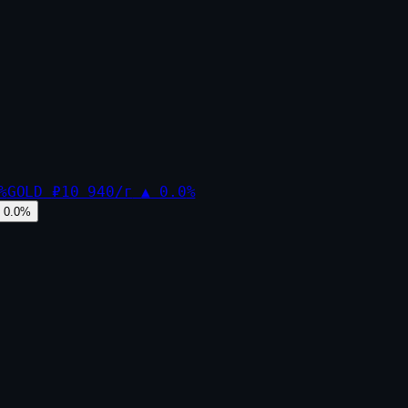
%
GOLD
₽10 940/г
▲
0.0
%
0.0
%