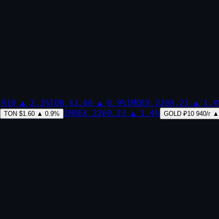
,910
▲
2.3
%
TON
$1.60
▲
0.9
%
IMOEX
2269.23
▲
1.4
IMOEX
2269.23
▲
1.4
%
TON
$1.60
▲
0.9
%
GOLD
₽10 940/г
▲