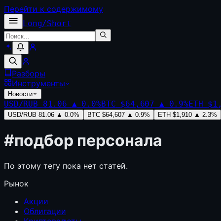
Перейти к содержимому
Long
/
Short
Разборы
Инструменты
Новости
USD/RUB
81.06
▲
0.0
%
BTC
$64,607
▲
0.9
%
ETH
$1
USD/RUB
81.06
▲
0.0
%
BTC
$64,607
▲
0.9
%
ETH
$1,910
▲
2.3
%
#
подбор персонала
По этому тегу пока нет статей.
Рынок
Акции
Облигации
Криптовалюты