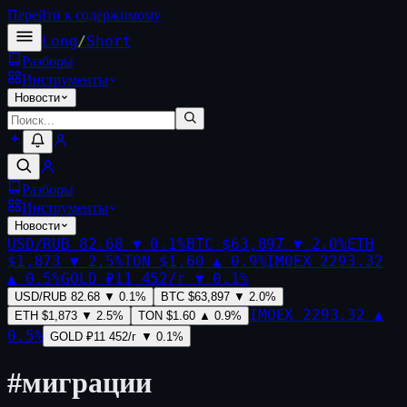
Перейти к содержимому
Long
/
Short
Разборы
Инструменты
Новости
Разборы
Инструменты
Новости
USD/RUB
82.68
▼
0.1
%
BTC
$63,897
▼
2.0
%
ETH
$1,873
▼
2.5
%
TON
$1.60
▲
0.9
%
IMOEX
2293.32
▲
0.5
%
GOLD
₽11 452/г
▼
0.1
%
USD/RUB
82.68
▼
0.1
%
BTC
$63,897
▼
2.0
%
IMOEX
2293.32
▲
ETH
$1,873
▼
2.5
%
TON
$1.60
▲
0.9
%
0.5
%
GOLD
₽11 452/г
▼
0.1
%
#
миграции