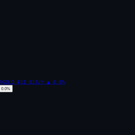
%
GOLD
₽11 017/г
▲
0.0
%
0.0
%