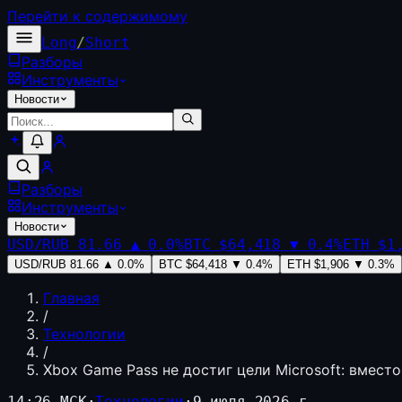
Перейти к содержимому
Long
/
Short
Разборы
Инструменты
Новости
Разборы
Инструменты
Новости
USD/RUB
81.66
▲
0.0
%
BTC
$64,418
▼
0.4
%
ETH
$1
USD/RUB
81.66
▲
0.0
%
BTC
$64,418
▼
0.4
%
ETH
$1,906
▼
0.3
%
Главная
/
Технологии
/
Xbox Game Pass не достиг цели Microsoft: вмест
14:26 МСК
·
Технологии
·
9 июля 2026 г.