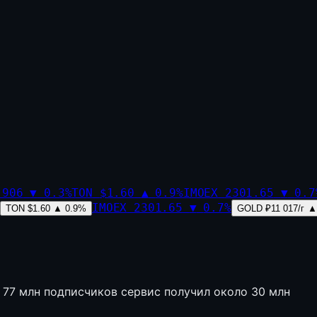
,906
▼
0.3
%
TON
$1.60
▲
0.9
%
IMOEX
2301.65
▼
0.7
IMOEX
2301.65
▼
0.7
%
TON
$1.60
▲
0.9
%
GOLD
₽11 017/г
▲
о 77 млн подписчиков сервис получил около 30 млн