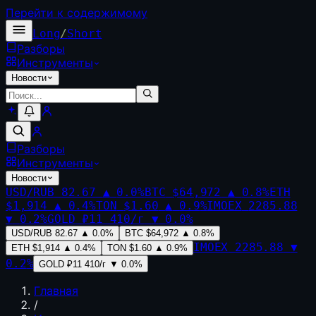
Перейти к содержимому
Long
/
Short
Разборы
Инструменты
Новости
Разборы
Инструменты
Новости
USD/RUB
82.67
▲
0.0
%
BTC
$64,972
▲
0.8
%
ETH
$1,914
▲
0.4
%
TON
$1.60
▲
0.9
%
IMOEX
2285.88
▼
0.2
%
GOLD
₽11 410/г
▼
0.0
%
USD/RUB
82.67
▲
0.0
%
BTC
$64,972
▲
0.8
%
IMOEX
2285.88
▼
ETH
$1,914
▲
0.4
%
TON
$1.60
▲
0.9
%
0.2
%
GOLD
₽11 410/г
▼
0.0
%
Главная
/