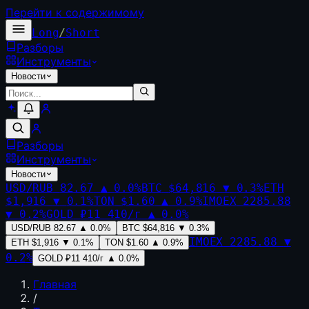
Перейти к содержимому
Long
/
Short
Разборы
Инструменты
Новости
Разборы
Инструменты
Новости
USD/RUB
82.67
▲
0.0
%
BTC
$64,816
▼
0.3
%
ETH
$1,916
▼
0.1
%
TON
$1.60
▲
0.9
%
IMOEX
2285.88
▼
0.2
%
GOLD
₽11 410/г
▲
0.0
%
USD/RUB
82.67
▲
0.0
%
BTC
$64,816
▼
0.3
%
IMOEX
2285.88
▼
ETH
$1,916
▼
0.1
%
TON
$1.60
▲
0.9
%
0.2
%
GOLD
₽11 410/г
▲
0.0
%
Главная
/