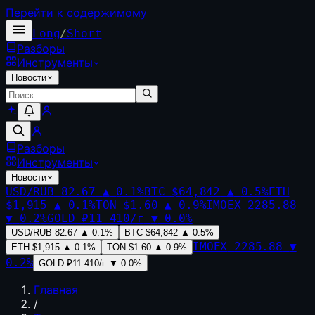
Перейти к содержимому
Long
/
Short
Разборы
Инструменты
Новости
Разборы
Инструменты
Новости
USD/RUB
82.67
▲
0.1
%
BTC
$64,842
▲
0.5
%
ETH
$1,915
▲
0.1
%
TON
$1.60
▲
0.9
%
IMOEX
2285.88
▼
0.2
%
GOLD
₽11 410/г
▼
0.0
%
USD/RUB
82.67
▲
0.1
%
BTC
$64,842
▲
0.5
%
IMOEX
2285.88
▼
ETH
$1,915
▲
0.1
%
TON
$1.60
▲
0.9
%
0.2
%
GOLD
₽11 410/г
▼
0.0
%
Главная
/