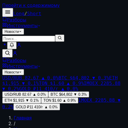
Перейти к содержимому
Long
/
Short
Разборы
Инструменты
Новости
Разборы
Инструменты
Новости
USD/RUB
82.67
▲
0.0
%
BTC
$64,802
▼
0.3
%
ETH
$1,915
▼
0.1
%
TON
$1.60
▲
0.9
%
IMOEX
2285.88
▼
0.2
%
GOLD
₽11 410/г
▲
0.0
%
USD/RUB
82.67
▲
0.0
%
BTC
$64,802
▼
0.3
%
IMOEX
2285.88
▼
ETH
$1,915
▼
0.1
%
TON
$1.60
▲
0.9
%
0.2
%
GOLD
₽11 410/г
▲
0.0
%
Главная
/